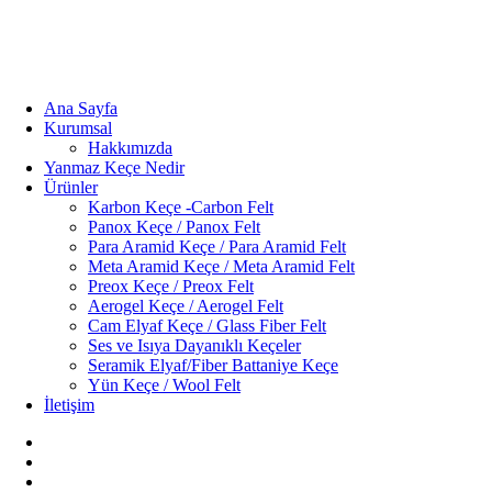
Ana Sayfa
Kurumsal
Hakkımızda
Yanmaz Keçe Nedir
Ürünler
Karbon Keçe -Carbon Felt
Panox Keçe / Panox Felt
Para Aramid Keçe / Para Aramid Felt
Meta Aramid Keçe / Meta Aramid Felt
Preox Keçe / Preox Felt
Aerogel Keçe / Aerogel Felt
Cam Elyaf Keçe / Glass Fiber Felt
Ses ve Isıya Dayanıklı Keçeler
Seramik Elyaf/Fiber Battaniye Keçe
Yün Keçe / Wool Felt
İletişim