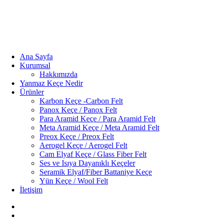
Ana Sayfa
Kurumsal
Hakkımızda
Yanmaz Keçe Nedir
Ürünler
Karbon Keçe -Carbon Felt
Panox Keçe / Panox Felt
Para Aramid Keçe / Para Aramid Felt
Meta Aramid Keçe / Meta Aramid Felt
Preox Keçe / Preox Felt
Aerogel Keçe / Aerogel Felt
Cam Elyaf Keçe / Glass Fiber Felt
Ses ve Isıya Dayanıklı Keçeler
Seramik Elyaf/Fiber Battaniye Keçe
Yün Keçe / Wool Felt
İletişim