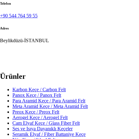
Telefon
+90 544 764 59 55
Adres
Beylikdüzü-İSTANBUL
Ürünler
Karbon Keçe / Carbon Felt
Panox Keçe / Panox Felt
Para Aramid Keçe / Para Aramid Felt
Meta Aramid Keçe / Meta Aramid Felt
Preox Keçe / Preox Felt
Aerogel Keçe / Aerogel Felt
Cam Elyaf Keçe / Glass Fiber Felt
Ses ve Isıya Dayanıklı Keçeler
Seramik Elyaf / Fiber Battaniye Keçe