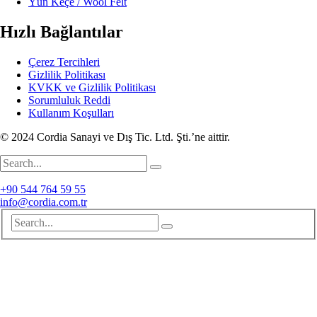
Yün Keçe / Wool Felt
Hızlı Bağlantılar
Çerez Tercihleri
Gizlilik Politikası
KVKK ve Gizlilik Politikası
Sorumluluk Reddi
Kullanım Koşulları
© 2024 Cordia Sanayi ve Dış Tic. Ltd. Şti.’ne aittir.
+90 544 764 59 55
info@cordia.com.tr