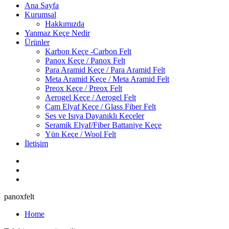
Ana Sayfa
Kurumsal
Hakkımızda
Yanmaz Keçe Nedir
Ürünler
Karbon Keçe -Carbon Felt
Panox Keçe / Panox Felt
Para Aramid Keçe / Para Aramid Felt
Meta Aramid Keçe / Meta Aramid Felt
Preox Keçe / Preox Felt
Aerogel Keçe / Aerogel Felt
Cam Elyaf Keçe / Glass Fiber Felt
Ses ve Isıya Dayanıklı Keçeler
Seramik Elyaf/Fiber Battaniye Keçe
Yün Keçe / Wool Felt
İletişim
panoxfelt
Home