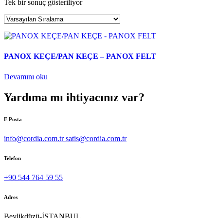
Tek bir sonuç gösteriliyor
PANOX KEÇE/PAN KEÇE – PANOX FELT
Devamını oku
Yardıma mı ihtiyacınız var?
E Posta
info@cordia.com.tr satis@cordia.com.tr
Telefon
+90 544 764 59 55
Adres
Beylikdüzü-İSTANBUL