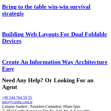
Bring to the table win-win survival
strategis
Building Web Layouts For Dual Foldable
Devices
Create An Information Way Architecture
Easy
Need Any Help? Or Looking For an
Agent
+90 544 764 59 55
info@cordia.com.tr
Çalışma Saatleri :
Pazartesi-Cumartesi, 09am-5pm
© 2024 Cordia Sanayi ve Dış Tic. Ltd. Şti. A.Ş.’ye aittir.