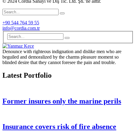
© 2024 Cordia Sanayi ve Dış Tic. Ltd. Şti.’ne aittir.
+90 544 764 59 55
info@cordia.com.tr
Denounce with righteous indignation and dislike men who are
beguiled and demoralized by the charms pleasure moment so
blinded desire that they cannot foresee the pain and trouble.
Latest Portfolio
Former insures only the marine perils
Insurance covers risk of fire absence